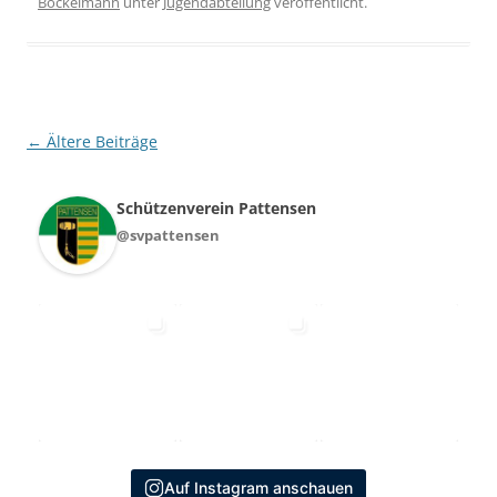
Bockelmann
unter
Jugendabteilung
veröffentlicht.
Beitragsnavigation
←
Ältere Beiträge
Schützenverein Pattensen
@svpattensen
Auf Instagram anschauen