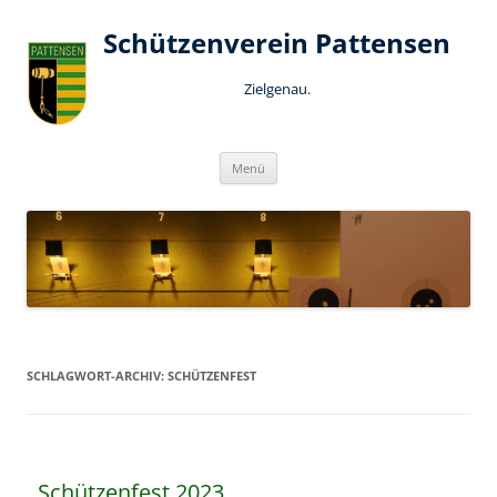
Schützenverein Pattensen
Zielgenau.
Zum
Menü
Inhalt
springen
SCHLAGWORT-ARCHIV:
SCHÜTZENFEST
Schützenfest 2023