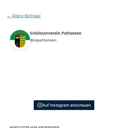
Beitragsnavigation
←
Ältere Beiträge
Schützenverein Pattensen
@svpattensen
Auf Instagram anschauen
NEWSLETTER HIER ABONNIEREN