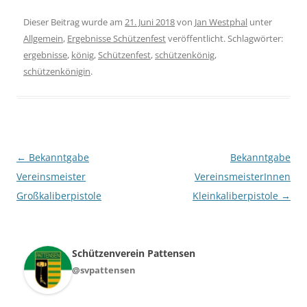
Dieser Beitrag wurde am
21. Juni 2018
von
Jan Westphal
unter
Allgemein
,
Ergebnisse Schützenfest
veröffentlicht. Schlagwörter:
ergebnisse
,
könig
,
Schützenfest
,
schützenkönig
,
schützenkönigin
.
Beitragsnavigation
←
Bekanntgabe
Bekanntgabe
Vereinsmeister
VereinsmeisterInnen
Großkaliberpistole
Kleinkaliberpistole
→
Schützenverein Pattensen
@svpattensen